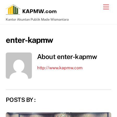
Skip
Men
to
content
Kantor Akuntan Publik Made Wismantara
enter-kapmw
About
enter-kapmw
http://www.kapmw.com
POSTS BY :