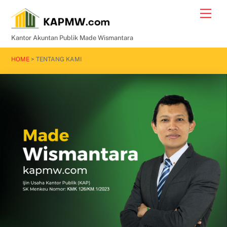
Skip
Men
to
content
Kantor Akuntan Publik Made Wismantara
HOME
> TENTANG KAMI