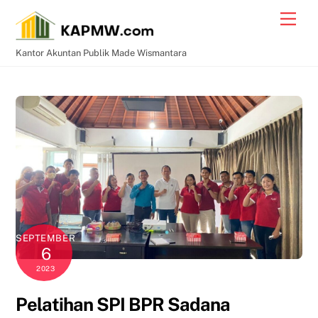
Skip
Men
to
content
Kantor Akuntan Publik Made Wismantara
SEPTEMBER
6
2023
Pelatihan SPI BPR Sadana